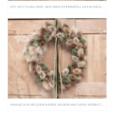
DIY UPCYLING IDEE: WIE MAN SPERRMÜLL IN EIN DESIGNER TEIL VERWANDELT
KRANZ AUS WILDEN KARDE SELBER MACHEN: HERBSTDEKO GANZ EINFACH