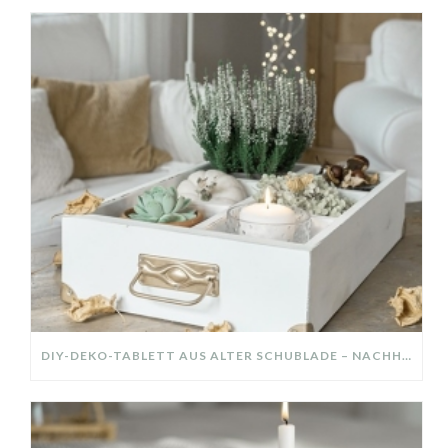
DIY-DEKO-TABLETT AUS ALTER SCHUBLADE – NACHHALTIGE HERBSTDEKO SELBER MACHEN!