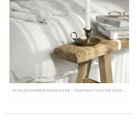
SCHLAFZIMMER MAKEOVER – INSPIRATION FÜR DEIN SCHLAFZIMMER: AUS ALT MACH NEU – HELL, GEMÜTLICH UND EINLADEND