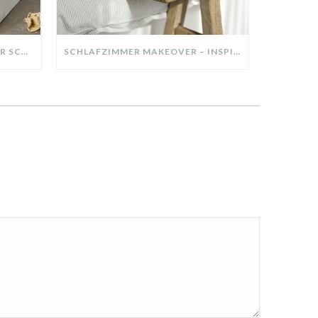
DIY-DEKO-TABLETT AUS ALTER SCHUBLADE – NACHHALTIGE HERBSTDEKO SELBER MACHEN!
SCHLAFZIMMER MAKEOVER – INSPIRATION FÜR DEIN SCHLAFZIMMER: AUS ALT MACH NEU – HELL, GEMÜTLICH UND EINLADEND