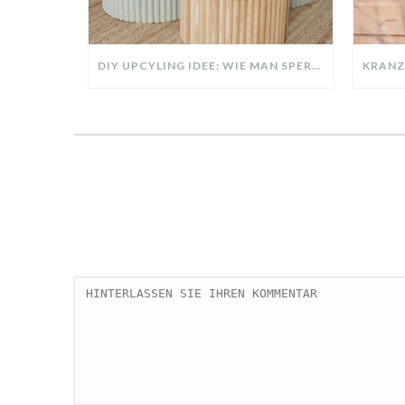
DIY UPCYLING IDEE: WIE MAN SPERRMÜLL IN EIN DESIGNER TEIL VERWANDELT