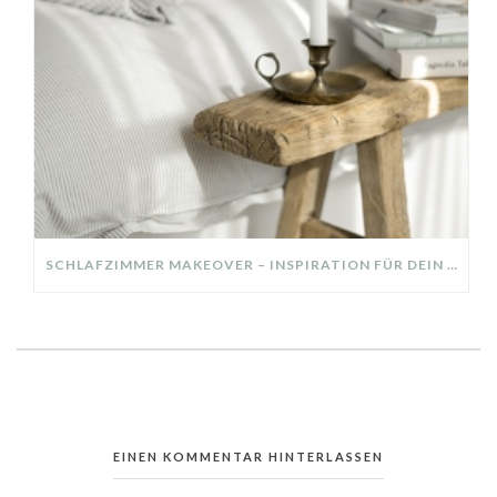
SCHLAFZIMMER MAKEOVER – INSPIRATION FÜR DEIN SCHLAFZIMMER: AUS ALT MACH NEU – HELL, GEMÜTLICH UND EINLADEND
EINEN KOMMENTAR HINTERLASSEN