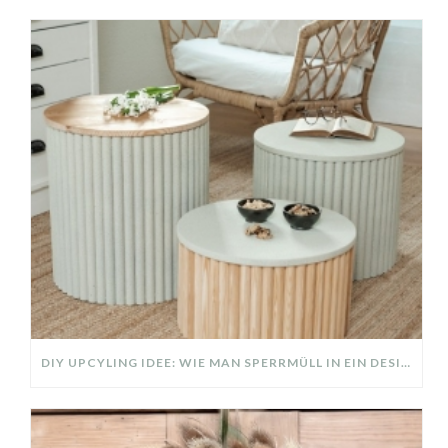
DIY UPCYLING IDEE: WIE MAN SPERRMÜLL IN EIN DESIGNER TEIL VERWANDELT