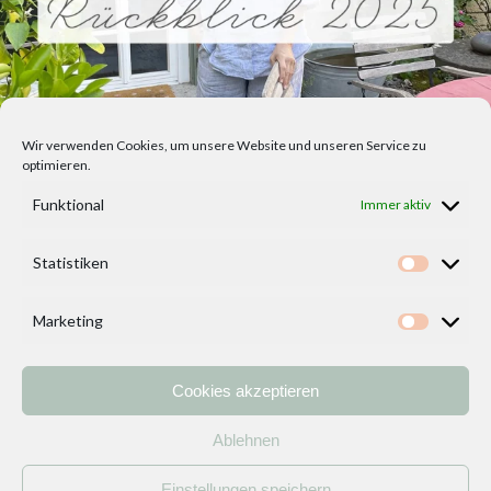
Wir verwenden Cookies, um unsere Website und unseren Service zu
optimieren.
Funktional
Immer aktiv
Statistiken
Statisti
Marketing
Marketi
Cookies akzeptieren
Home
Vorlagen
ÜBER MICH und DEKOIDEENREICH
Kontakt
Ablehnen
Impressum
/
Datenschutzerklärung
Einstellungen speichern