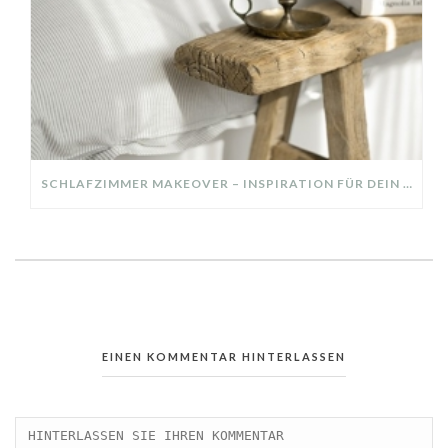
SCHLAFZIMMER MAKEOVER – INSPIRATION FÜR DEIN SCHLAFZIMMER: AUS ALT MACH NEU – HELL, GEMÜTLICH UND EINLADEND
EINEN KOMMENTAR HINTERLASSEN