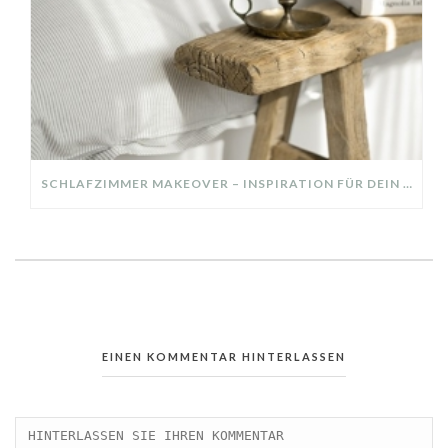
SCHLAFZIMMER MAKEOVER – INSPIRATION FÜR DEIN SCHLAFZIMMER: AUS ALT MACH NEU – HELL, GEMÜTLICH UND EINLADEND
EINEN KOMMENTAR HINTERLASSEN