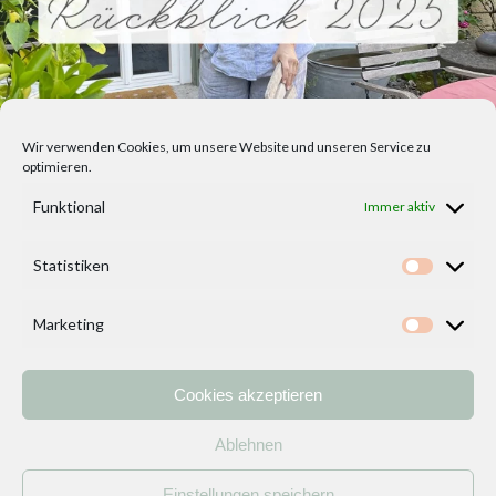
Wir verwenden Cookies, um unsere Website und unseren Service zu
optimieren.
Funktional
Immer aktiv
Statistiken
Statisti
Marketing
Marketi
Cookies akzeptieren
Home
Vorlagen
ÜBER MICH und DEKOIDEENREICH
Kontakt
Ablehnen
Impressum
/
Datenschutzerklärung
Einstellungen speichern