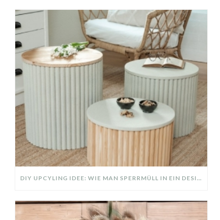
DIY UPCYLING IDEE: WIE MAN SPERRMÜLL IN EIN DESIGNER TEIL VERWANDELT