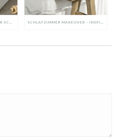
DIY-DEKO-TABLETT AUS ALTER SCHUBLADE – NACHHALTIGE HERBSTDEKO SELBER MACHEN!
SCHLAFZIMMER MAKEOVER – INSPIRATION FÜR DEIN SCHLAFZIMMER: AUS ALT MACH NEU – HELL, GEMÜTLICH UND EINLADEND