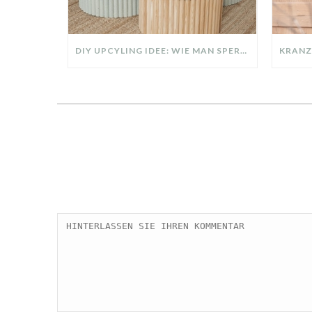
DIY UPCYLING IDEE: WIE MAN SPERRMÜLL IN EIN DESIGNER TEIL VERWANDELT