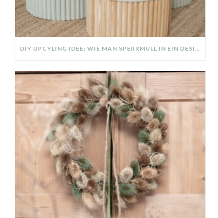
DIY UPCYLING IDEE: WIE MAN SPERRMÜLL IN EIN DESIGNER TEIL VERWANDELT