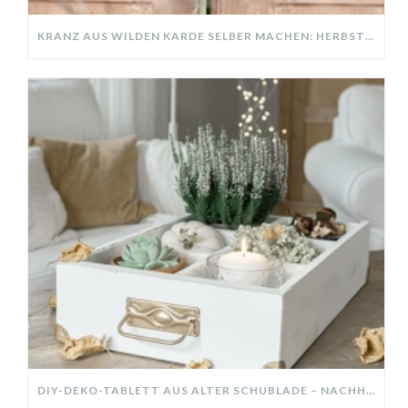
KRANZ AUS WILDEN KARDE SELBER MACHEN: HERBSTDEKO GANZ EINFACH
DIY-DEKO-TABLETT AUS ALTER SCHUBLADE – NACHHALTIGE HERBSTDEKO SELBER MACHEN!