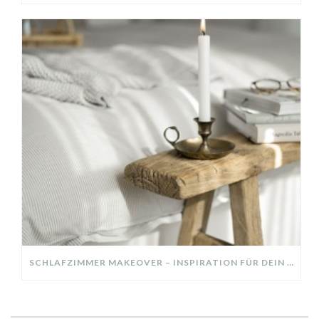
SCHLAFZIMMER MAKEOVER – INSPIRATION FÜR DEIN SCHLAFZIMMER: AUS ALT MACH NEU – HELL, GEMÜTLICH UND EINLADEND