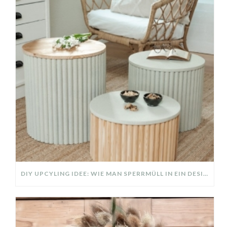
DIY UPCYLING IDEE: WIE MAN SPERRMÜLL IN EIN DESIGNER TEIL VERWANDELT