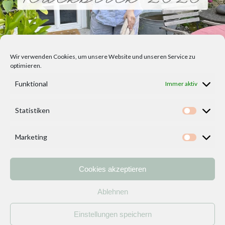
Wir verwenden Cookies, um unsere Website und unseren Service zu
optimieren.
Funktional
Immer aktiv
Statistiken
Statisti
Marketing
Marketi
Cookies akzeptieren
Home
Vorlagen
ÜBER MICH und DEKOIDEENREICH
Kontakt
Ablehnen
Impressum
/
Datenschutzerklärung
Einstellungen speichern