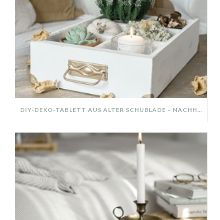
DIY-DEKO-TABLETT AUS ALTER SCHUBLADE – NACHHALTIGE HERBSTDEKO SELBER MACHEN!