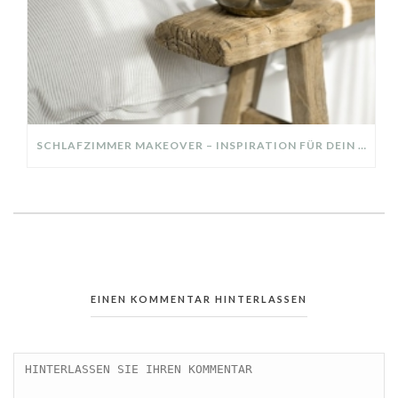
SCHLAFZIMMER MAKEOVER – INSPIRATION FÜR DEIN SCHLAFZIMMER: AUS ALT MACH NEU – HELL, GEMÜTLICH UND EINLADEND
EINEN KOMMENTAR HINTERLASSEN