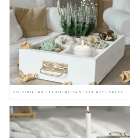
DIY-DEKO-TABLETT AUS ALTER SCHUBLADE – NACHHALTIGE HERBSTDEKO SELBER MACHEN!