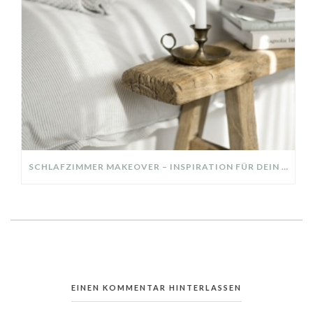
SCHLAFZIMMER MAKEOVER – INSPIRATION FÜR DEIN SCHLAFZIMMER: AUS ALT MACH NEU – HELL, GEMÜTLICH UND EINLADEND
EINEN KOMMENTAR HINTERLASSEN