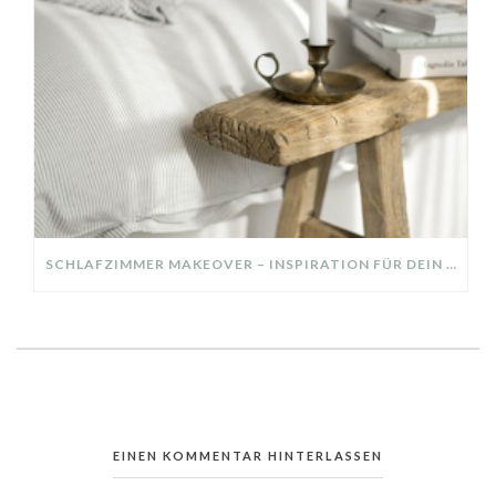
SCHLAFZIMMER MAKEOVER – INSPIRATION FÜR DEIN SCHLAFZIMMER: AUS ALT MACH NEU – HELL, GEMÜTLICH UND EINLADEND
EINEN KOMMENTAR HINTERLASSEN