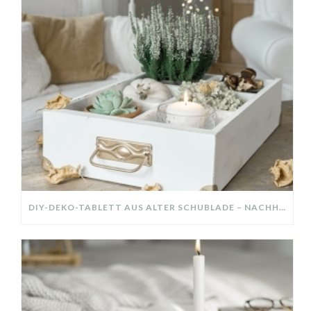
DIY-DEKO-TABLETT AUS ALTER SCHUBLADE – NACHHALTIGE HERBSTDEKO SELBER MACHEN!