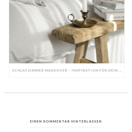
SCHLAFZIMMER MAKEOVER – INSPIRATION FÜR DEIN SCHLAFZIMMER: AUS ALT MACH NEU – HELL, GEMÜTLICH UND EINLADEND
EINEN KOMMENTAR HINTERLASSEN