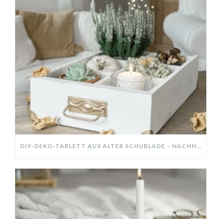
DIY-DEKO-TABLETT AUS ALTER SCHUBLADE – NACHHALTIGE HERBSTDEKO SELBER MACHEN!