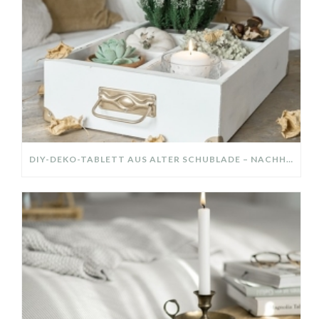
DIY-DEKO-TABLETT AUS ALTER SCHUBLADE – NACHHALTIGE HERBSTDEKO SELBER MACHEN!