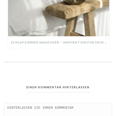
SCHLAFZIMMER MAKEOVER – INSPIRATION FÜR DEIN SCHLAFZIMMER: AUS ALT MACH NEU – HELL, GEMÜTLICH UND EINLADEND
EINEN KOMMENTAR HINTERLASSEN