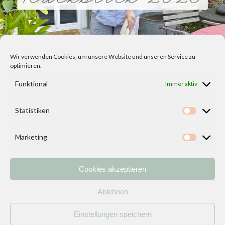
Wir verwenden Cookies, um unsere Website und unseren Service zu
optimieren.
Funktional
Immer aktiv
Statistiken
Statisti
Marketing
Marketi
Cookies akzeptieren
Home
Vorlagen
ÜBER MICH und DEKOIDEENREICH
Kontakt
Ablehnen
Impressum
/
Datenschutzerklärung
Einstellungen speichern