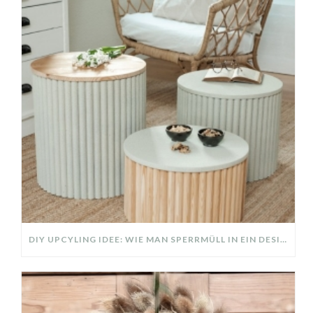
DIY UPCYLING IDEE: WIE MAN SPERRMÜLL IN EIN DESIGNER TEIL VERWANDELT