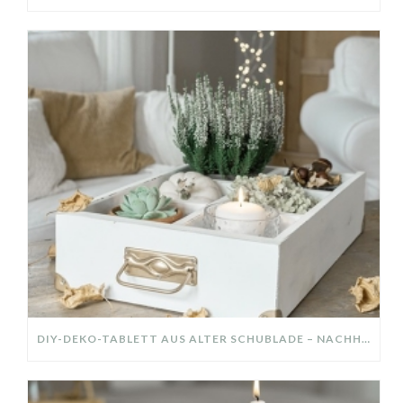
DIY-DEKO-TABLETT AUS ALTER SCHUBLADE – NACHHALTIGE HERBSTDEKO SELBER MACHEN!