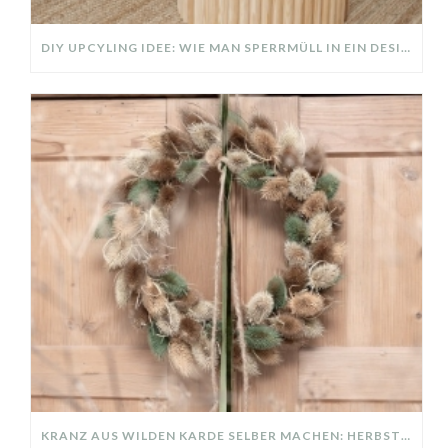
DIY UPCYLING IDEE: WIE MAN SPERRMÜLL IN EIN DESIGNER TEIL VERWANDELT
KRANZ AUS WILDEN KARDE SELBER MACHEN: HERBSTDEKO GANZ EINFACH