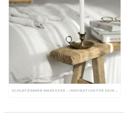
SCHLAFZIMMER MAKEOVER – INSPIRATION FÜR DEIN SCHLAFZIMMER: AUS ALT MACH NEU – HELL, GEMÜTLICH UND EINLADEND