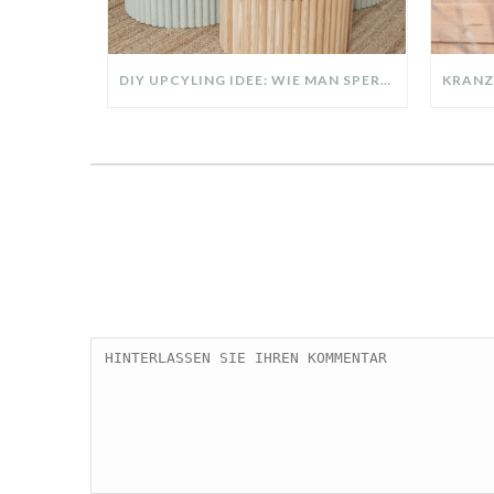
DIY UPCYLING IDEE: WIE MAN SPERRMÜLL IN EIN DESIGNER TEIL VERWANDELT