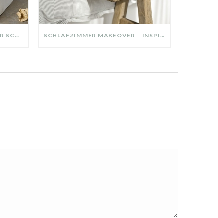
DIY-DEKO-TABLETT AUS ALTER SCHUBLADE – NACHHALTIGE HERBSTDEKO SELBER MACHEN!
SCHLAFZIMMER MAKEOVER – INSPIRATION FÜR DEIN SCHLAFZIMMER: AUS ALT MACH NEU – HELL, GEMÜTLICH UND EINLADEND