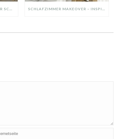
DIY-DEKO-TABLETT AUS ALTER SCHUBLADE – NACHHALTIGE HERBSTDEKO SELBER MACHEN!
SCHLAFZIMMER MAKEOVER – INSPIRATION FÜR DEIN SCHLAFZIMMER: AUS ALT MACH NEU – HELL, GEMÜTLICH UND EINLADEND