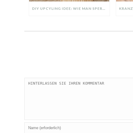
DIY UPCYLING IDEE: WIE MAN SPERRMÜLL IN EIN DESIGNER TEIL VERWANDELT