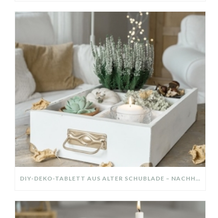
DIY-DEKO-TABLETT AUS ALTER SCHUBLADE – NACHHALTIGE HERBSTDEKO SELBER MACHEN!