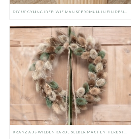
DIY UPCYLING IDEE: WIE MAN SPERRMÜLL IN EIN DESIGNER TEIL VERWANDELT
KRANZ AUS WILDEN KARDE SELBER MACHEN: HERBSTDEKO GANZ EINFACH