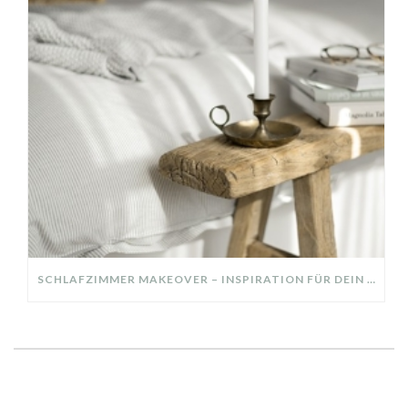
SCHLAFZIMMER MAKEOVER – INSPIRATION FÜR DEIN SCHLAFZIMMER: AUS ALT MACH NEU – HELL, GEMÜTLICH UND EINLADEND