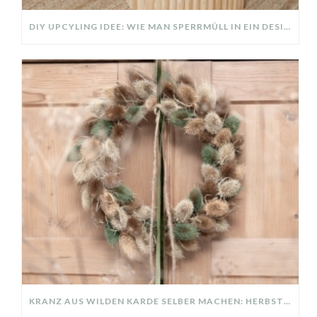
DIY UPCYLING IDEE: WIE MAN SPERRMÜLL IN EIN DESIGNER TEIL VERWANDELT
KRANZ AUS WILDEN KARDE SELBER MACHEN: HERBSTDEKO GANZ EINFACH