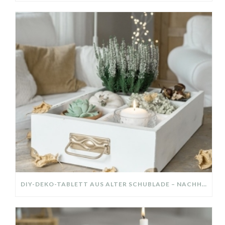
DIY-DEKO-TABLETT AUS ALTER SCHUBLADE – NACHHALTIGE HERBSTDEKO SELBER MACHEN!