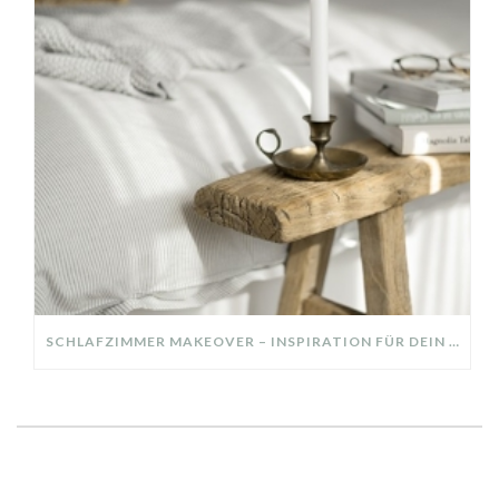
SCHLAFZIMMER MAKEOVER – INSPIRATION FÜR DEIN SCHLAFZIMMER: AUS ALT MACH NEU – HELL, GEMÜTLICH UND EINLADEND