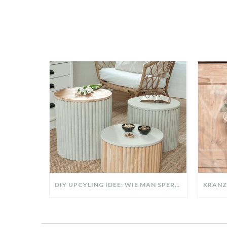
DIY UPCYLING IDEE: WIE MAN SPERRMÜLL IN EIN DESIGNER TEIL VERWANDELT