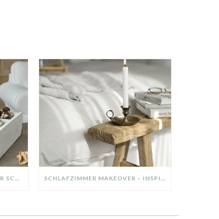
DIY-DEKO-TABLETT AUS ALTER SCHUBLADE – NACHHALTIGE HERBSTDEKO SELBER MACHEN!
SCHLAFZIMMER MAKEOVER – INSPIRATION FÜR DEIN SCHLAFZIMMER: AUS ALT MACH NEU – HELL, GEMÜTLICH UND EINLADEND