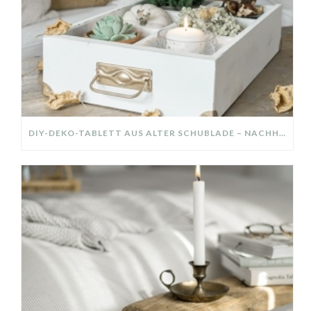
DIY-DEKO-TABLETT AUS ALTER SCHUBLADE – NACHHALTIGE HERBSTDEKO SELBER MACHEN!