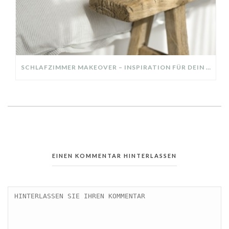
SCHLAFZIMMER MAKEOVER – INSPIRATION FÜR DEIN SCHLAFZIMMER: AUS ALT MACH NEU – HELL, GEMÜTLICH UND EINLADEND
EINEN KOMMENTAR HINTERLASSEN