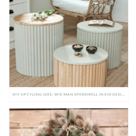
DIY UPCYLING IDEE: WIE MAN SPERRMÜLL IN EIN DESIGNER TEIL VERWANDELT