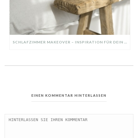
SCHLAFZIMMER MAKEOVER – INSPIRATION FÜR DEIN SCHLAFZIMMER: AUS ALT MACH NEU – HELL, GEMÜTLICH UND EINLADEND
EINEN KOMMENTAR HINTERLASSEN