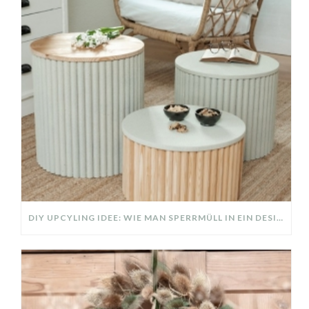
DIY UPCYLING IDEE: WIE MAN SPERRMÜLL IN EIN DESIGNER TEIL VERWANDELT