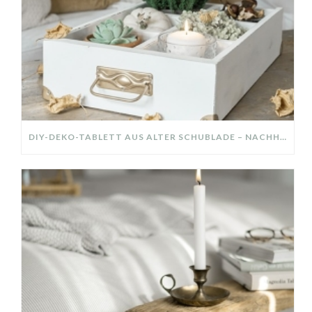
DIY-DEKO-TABLETT AUS ALTER SCHUBLADE – NACHHALTIGE HERBSTDEKO SELBER MACHEN!