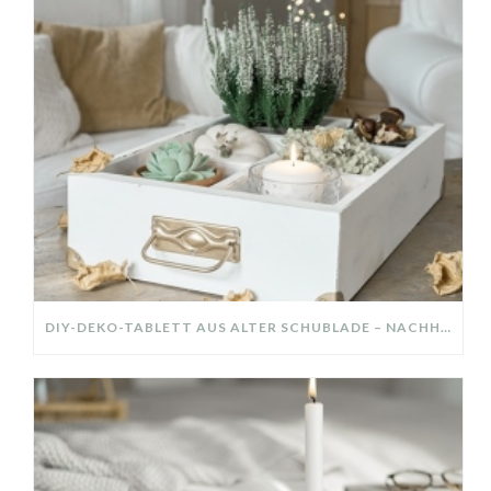
DIY-DEKO-TABLETT AUS ALTER SCHUBLADE – NACHHALTIGE HERBSTDEKO SELBER MACHEN!