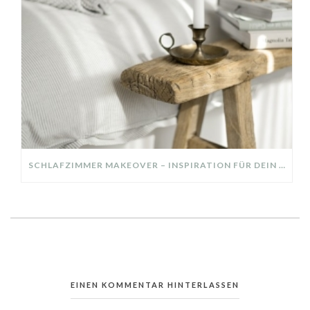
SCHLAFZIMMER MAKEOVER – INSPIRATION FÜR DEIN SCHLAFZIMMER: AUS ALT MACH NEU – HELL, GEMÜTLICH UND EINLADEND
EINEN KOMMENTAR HINTERLASSEN