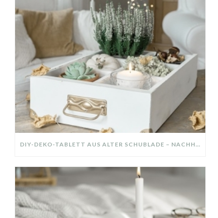
DIY-DEKO-TABLETT AUS ALTER SCHUBLADE – NACHHALTIGE HERBSTDEKO SELBER MACHEN!