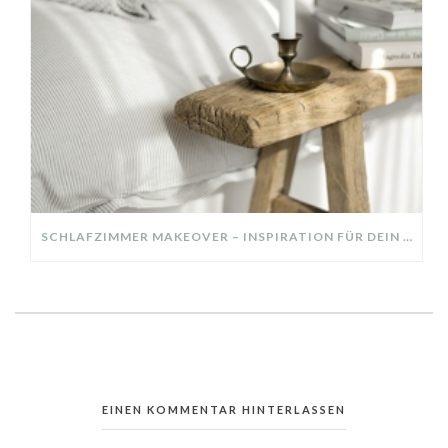
SCHLAFZIMMER MAKEOVER – INSPIRATION FÜR DEIN SCHLAFZIMMER: AUS ALT MACH NEU – HELL, GEMÜTLICH UND EINLADEND
EINEN KOMMENTAR HINTERLASSEN