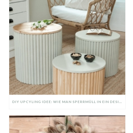
DIY UPCYLING IDEE: WIE MAN SPERRMÜLL IN EIN DESIGNER TEIL VERWANDELT