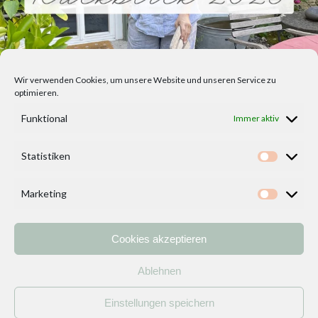
Wir verwenden Cookies, um unsere Website und unseren Service zu
optimieren.
Funktional
Immer aktiv
Statistiken
Statisti
Marketing
Marketi
Cookies akzeptieren
Home
Vorlagen
ÜBER MICH und DEKOIDEENREICH
Kontakt
Ablehnen
Impressum
/
Datenschutzerklärung
Einstellungen speichern