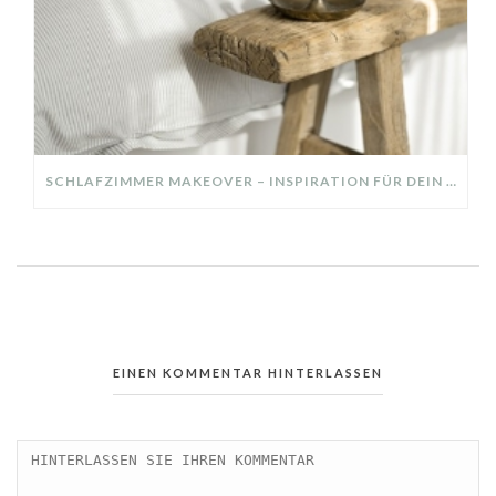
SCHLAFZIMMER MAKEOVER – INSPIRATION FÜR DEIN SCHLAFZIMMER: AUS ALT MACH NEU – HELL, GEMÜTLICH UND EINLADEND
EINEN KOMMENTAR HINTERLASSEN