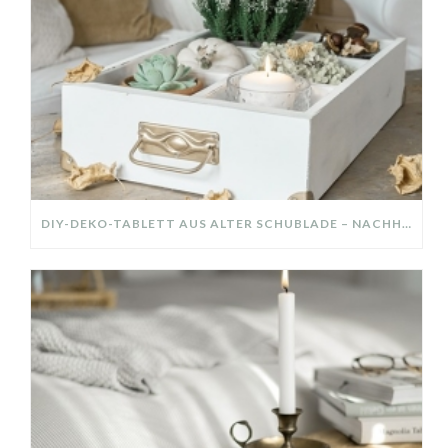
DIY-DEKO-TABLETT AUS ALTER SCHUBLADE – NACHHALTIGE HERBSTDEKO SELBER MACHEN!