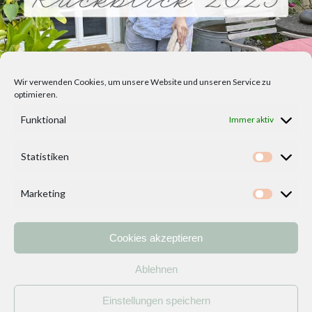
Wir verwenden Cookies, um unsere Website und unseren Service zu
optimieren.
Funktional
Immer aktiv
Statistiken
Statisti
Marketing
Marketi
Cookies akzeptieren
Home
Vorlagen
ÜBER MICH und DEKOIDEENREICH
Kontakt
Ablehnen
Impressum
/
Datenschutzerklärung
Einstellungen speichern