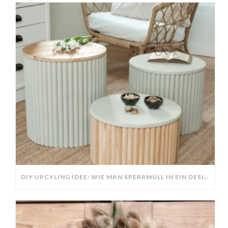
DIY UPCYLING IDEE: WIE MAN SPERRMÜLL IN EIN DESIGNER TEIL VERWANDELT