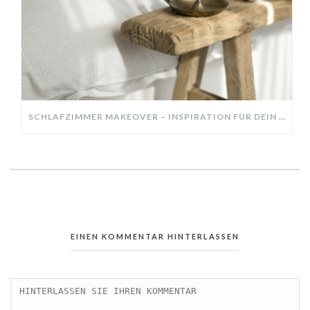
SCHLAFZIMMER MAKEOVER – INSPIRATION FÜR DEIN SCHLAFZIMMER: AUS ALT MACH NEU – HELL, GEMÜTLICH UND EINLADEND
EINEN KOMMENTAR HINTERLASSEN