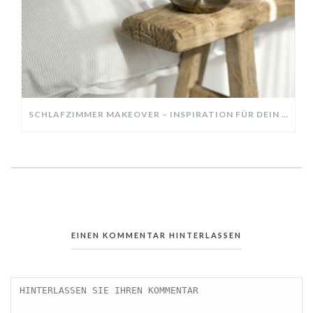
SCHLAFZIMMER MAKEOVER – INSPIRATION FÜR DEIN SCHLAFZIMMER: AUS ALT MACH NEU – HELL, GEMÜTLICH UND EINLADEND
EINEN KOMMENTAR HINTERLASSEN