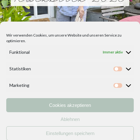
Wir verwenden Cookies, um unsere Website und unseren Service zu
optimieren.
Funktional
Immer aktiv
Statistiken
Statisti
Marketing
Marketi
Cookies akzeptieren
Home
Vorlagen
ÜBER MICH und DEKOIDEENREICH
Kontakt
Ablehnen
Impressum
/
Datenschutzerklärung
Einstellungen speichern