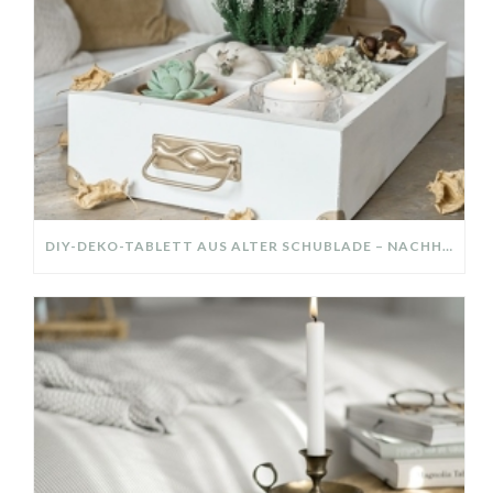
DIY-DEKO-TABLETT AUS ALTER SCHUBLADE – NACHHALTIGE HERBSTDEKO SELBER MACHEN!