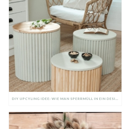
DIY UPCYLING IDEE: WIE MAN SPERRMÜLL IN EIN DESIGNER TEIL VERWANDELT