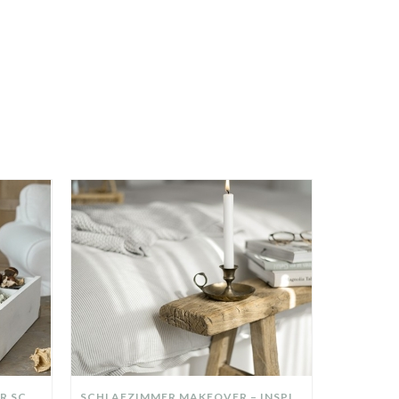
DIY-DEKO-TABLETT AUS ALTER SCHUBLADE – NACHHALTIGE HERBSTDEKO SELBER MACHEN!
SCHLAFZIMMER MAKEOVER – INSPIRATION FÜR DEIN SCHLAFZIMMER: AUS ALT MACH NEU – HELL, GEMÜTLICH UND EINLADEND