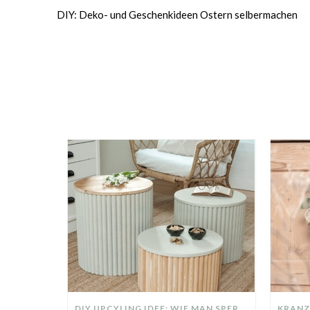
DIY: Deko- und Geschenkideen Ostern selbermachen
DIY UPCYLING IDEE: WIE MAN SPERRMÜLL IN EIN DESIGNER TEIL VERWANDELT