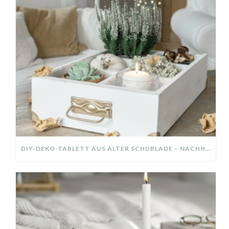
DIY-DEKO-TABLETT AUS ALTER SCHUBLADE – NACHHALTIGE HERBSTDEKO SELBER MACHEN!