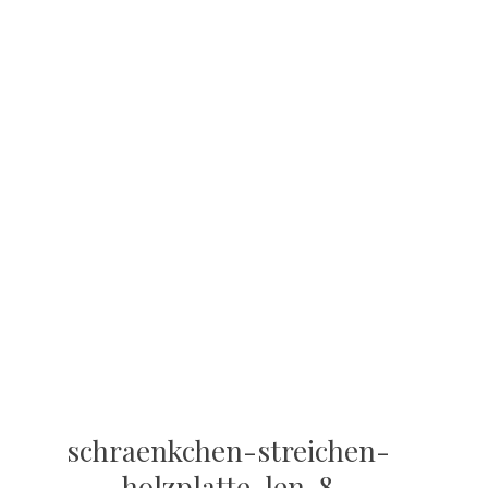
schraenkchen-streichen-
holzplatte-len-8