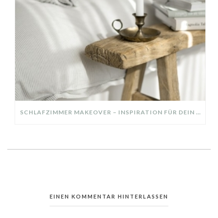
SCHLAFZIMMER MAKEOVER – INSPIRATION FÜR DEIN SCHLAFZIMMER: AUS ALT MACH NEU – HELL, GEMÜTLICH UND EINLADEND
EINEN KOMMENTAR HINTERLASSEN