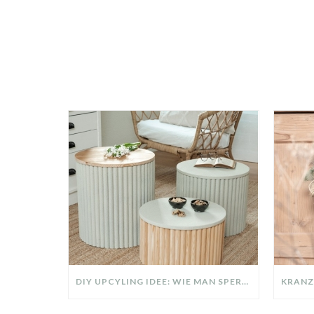
DIY UPCYLING IDEE: WIE MAN SPERRMÜLL IN EIN DESIGNER TEIL VERWANDELT