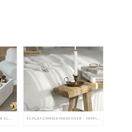
DIY-DEKO-TABLETT AUS ALTER SCHUBLADE – NACHHALTIGE HERBSTDEKO SELBER MACHEN!
SCHLAFZIMMER MAKEOVER – INSPIRATION FÜR DEIN SCHLAFZIMMER: AUS ALT MACH NEU – HELL, GEMÜTLICH UND EINLADEND