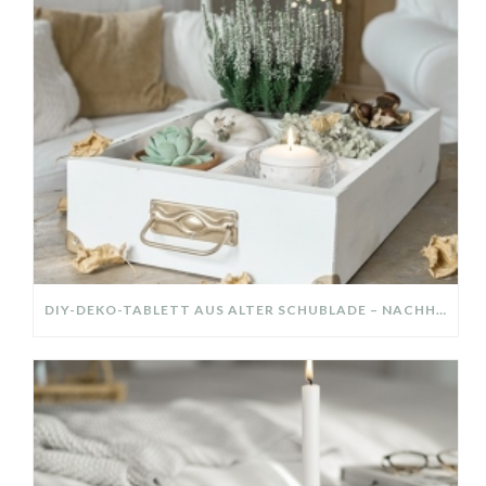
DIY-DEKO-TABLETT AUS ALTER SCHUBLADE – NACHHALTIGE HERBSTDEKO SELBER MACHEN!