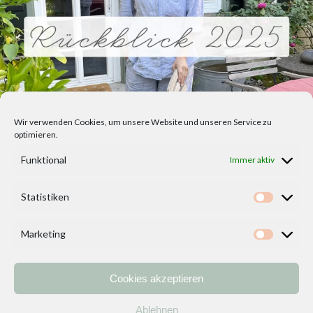
Wir verwenden Cookies, um unsere Website und unseren Service zu
optimieren.
Funktional
Immer aktiv
Statistiken
Statisti
Marketing
Marketi
Cookies akzeptieren
Home
Vorlagen
ÜBER MICH und DEKOIDEENREICH
Kontakt
Ablehnen