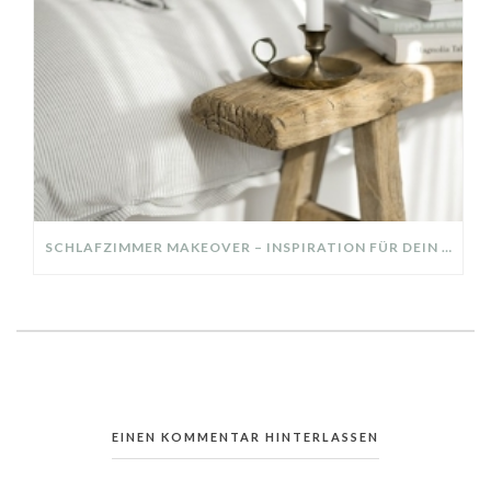
SCHLAFZIMMER MAKEOVER – INSPIRATION FÜR DEIN SCHLAFZIMMER: AUS ALT MACH NEU – HELL, GEMÜTLICH UND EINLADEND
EINEN KOMMENTAR HINTERLASSEN