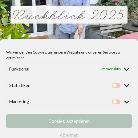
Wir verwenden Cookies, um unsere Website und unseren Service zu
optimieren.
Funktional
Immer aktiv
Statistiken
Statisti
Marketing
Marketi
Cookies akzeptieren
Home
Vorlagen
ÜBER MICH und DEKOIDEENREICH
Kontakt
Ablehnen