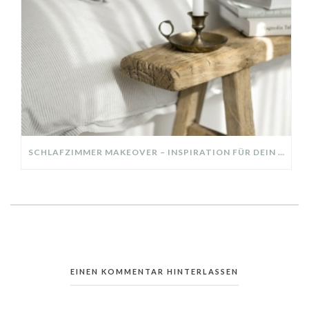
SCHLAFZIMMER MAKEOVER – INSPIRATION FÜR DEIN SCHLAFZIMMER: AUS ALT MACH NEU – HELL, GEMÜTLICH UND EINLADEND
EINEN KOMMENTAR HINTERLASSEN