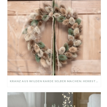
KRANZ AUS WILDEN KARDE SELBER MACHEN: HERBSTDEKO GANZ EINFACH