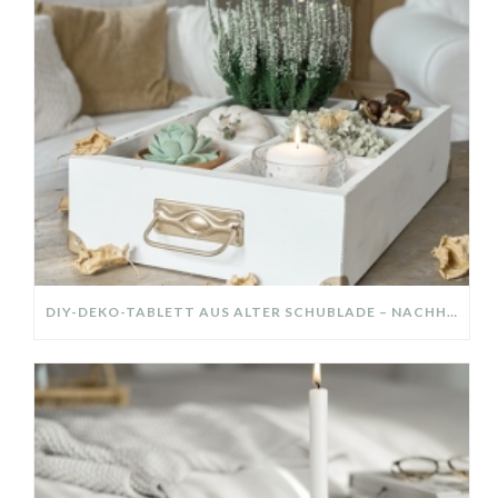
DIY-DEKO-TABLETT AUS ALTER SCHUBLADE – NACHHALTIGE HERBSTDEKO SELBER MACHEN!