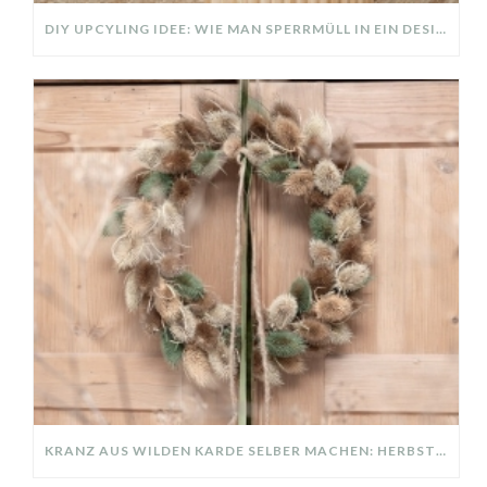
DIY UPCYLING IDEE: WIE MAN SPERRMÜLL IN EIN DESIGNER TEIL VERWANDELT
KRANZ AUS WILDEN KARDE SELBER MACHEN: HERBSTDEKO GANZ EINFACH