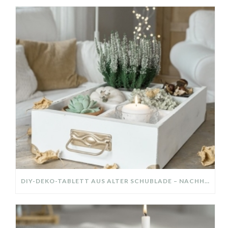
DIY-DEKO-TABLETT AUS ALTER SCHUBLADE – NACHHALTIGE HERBSTDEKO SELBER MACHEN!