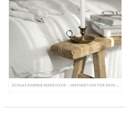
SCHLAFZIMMER MAKEOVER – INSPIRATION FÜR DEIN SCHLAFZIMMER: AUS ALT MACH NEU – HELL, GEMÜTLICH UND EINLADEND