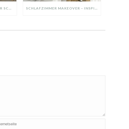
DIY-DEKO-TABLETT AUS ALTER SCHUBLADE – NACHHALTIGE HERBSTDEKO SELBER MACHEN!
SCHLAFZIMMER MAKEOVER – INSPIRATION FÜR DEIN SCHLAFZIMMER: AUS ALT MACH NEU – HELL, GEMÜTLICH UND EINLADEND