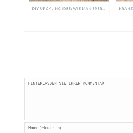
DIY UPCYLING IDEE: WIE MAN SPERRMÜLL IN EIN DESIGNER TEIL VERWANDELT