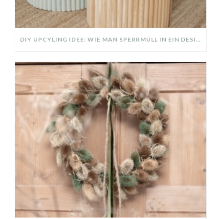
DIY UPCYLING IDEE: WIE MAN SPERRMÜLL IN EIN DESIGNER TEIL VERWANDELT