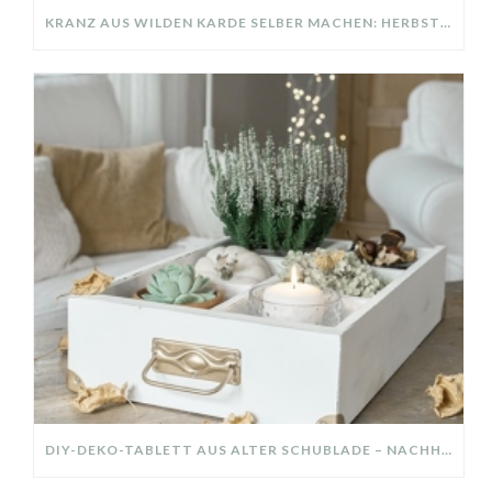
KRANZ AUS WILDEN KARDE SELBER MACHEN: HERBSTDEKO GANZ EINFACH
DIY-DEKO-TABLETT AUS ALTER SCHUBLADE – NACHHALTIGE HERBSTDEKO SELBER MACHEN!