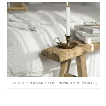
SCHLAFZIMMER MAKEOVER – INSPIRATION FÜR DEIN SCHLAFZIMMER: AUS ALT MACH NEU – HELL, GEMÜTLICH UND EINLADEND