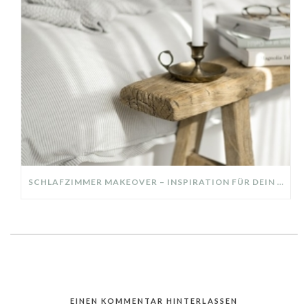
SCHLAFZIMMER MAKEOVER – INSPIRATION FÜR DEIN SCHLAFZIMMER: AUS ALT MACH NEU – HELL, GEMÜTLICH UND EINLADEND
EINEN KOMMENTAR HINTERLASSEN