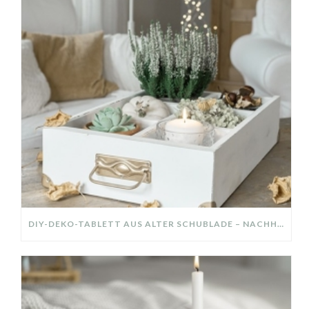
DIY-DEKO-TABLETT AUS ALTER SCHUBLADE – NACHHALTIGE HERBSTDEKO SELBER MACHEN!