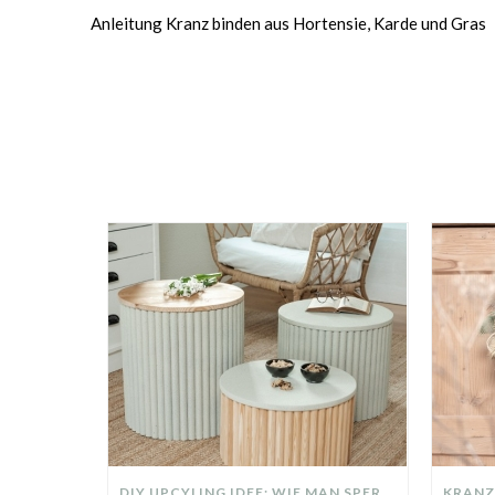
Anleitung Kranz binden aus Hortensie, Karde und Gras
DIY UPCYLING IDEE: WIE MAN SPERRMÜLL IN EIN DESIGNER TEIL VERWANDELT