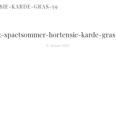
IE-KARDE-GRAS-59
z-spaetsommer-hortensie-karde-gras
9. Januar 2021