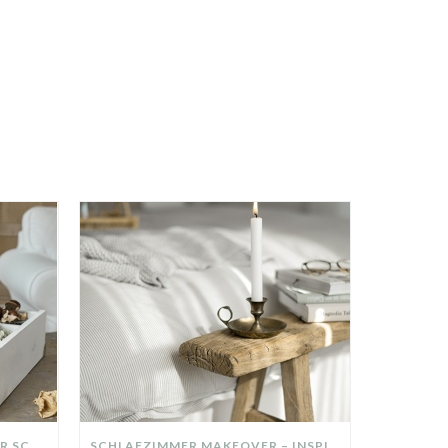
DIY-DEKO-TABLETT AUS ALTER SCHUBLADE – NACHHALTIGE HERBSTDEKO SELBER MACHEN!
SCHLAFZIMMER MAKEOVER – INSPIRATION FÜR DEIN SCHLAFZIMMER: AUS ALT MACH NEU – HELL, GEMÜTLICH UND EINLADEND