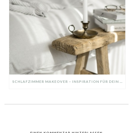
SCHLAFZIMMER MAKEOVER – INSPIRATION FÜR DEIN SCHLAFZIMMER: AUS ALT MACH NEU – HELL, GEMÜTLICH UND EINLADEND
EINEN KOMMENTAR HINTERLASSEN