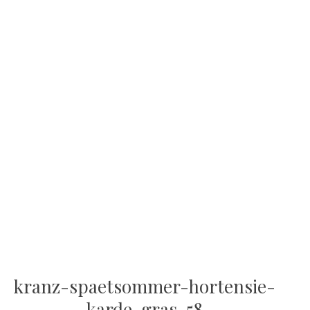
kranz-spaetsommer-hortensie-
karde-gras-58