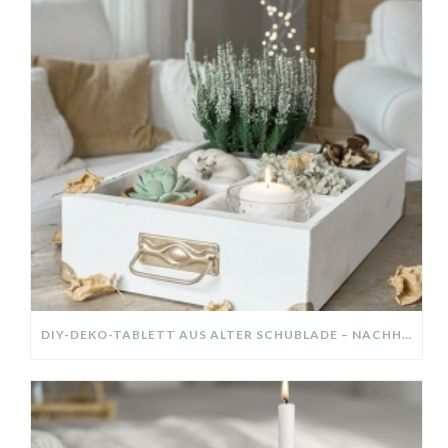
DIY-DEKO-TABLETT AUS ALTER SCHUBLADE – NACHHALTIGE HERBSTDEKO SELBER MACHEN!