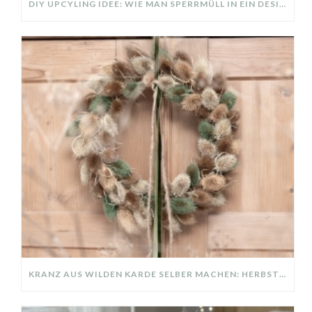
DIY UPCYLING IDEE: WIE MAN SPERRMÜLL IN EIN DESIGNER TEIL VERWANDELT
KRANZ AUS WILDEN KARDE SELBER MACHEN: HERBSTDEKO GANZ EINFACH