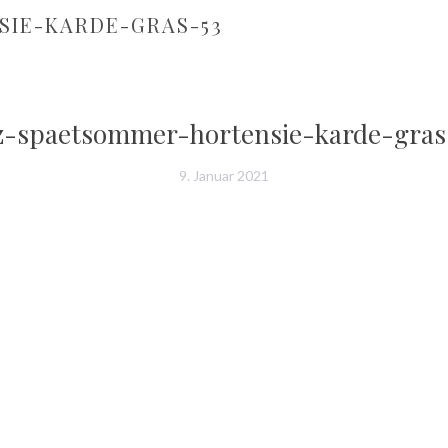
IE-KARDE-GRAS-53
z-spaetsommer-hortensie-karde-gras
9. Januar 2021