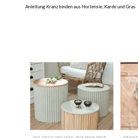
Anleitung Kranz binden aus Hortensie, Karde und Gras
DIY UPCYLING IDEE: WIE MAN SPERRMÜLL IN EIN DESIGNER TEIL VERWANDELT