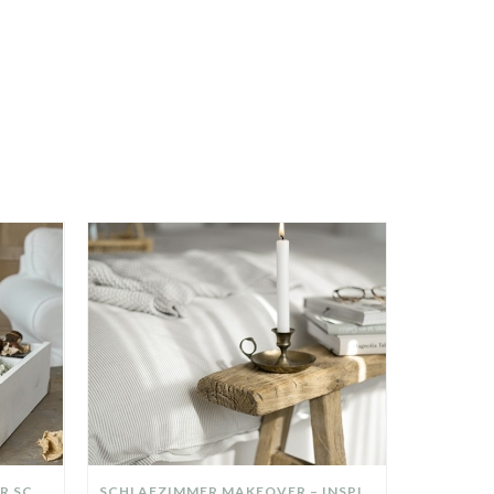
DIY-DEKO-TABLETT AUS ALTER SCHUBLADE – NACHHALTIGE HERBSTDEKO SELBER MACHEN!
SCHLAFZIMMER MAKEOVER – INSPIRATION FÜR DEIN SCHLAFZIMMER: AUS ALT MACH NEU – HELL, GEMÜTLICH UND EINLADEND