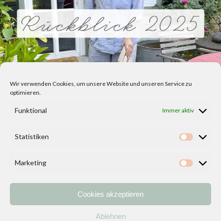
Wir verwenden Cookies, um unsere Website und unseren Service zu
optimieren.
Funktional
Immer aktiv
Statistiken
Statisti
Marketing
Marketi
Cookies akzeptieren
Home
Vorlagen
ÜBER MICH und DEKOIDEENREICH
Kontakt
Ablehnen