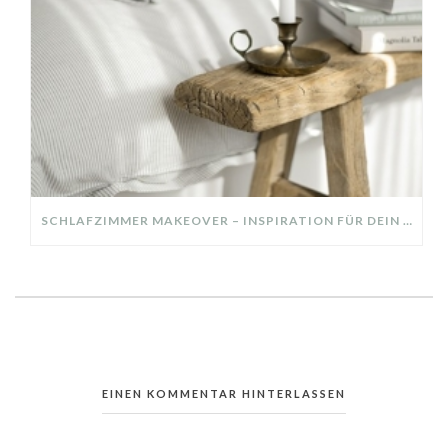
SCHLAFZIMMER MAKEOVER – INSPIRATION FÜR DEIN SCHLAFZIMMER: AUS ALT MACH NEU – HELL, GEMÜTLICH UND EINLADEND
EINEN KOMMENTAR HINTERLASSEN