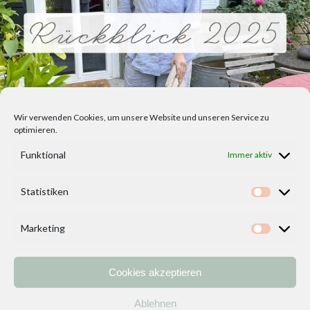
Wir verwenden Cookies, um unsere Website und unseren Service zu
optimieren.
Funktional
Immer aktiv
Statistiken
Statisti
Marketing
Marketi
Cookies akzeptieren
Home
Vorlagen
ÜBER MICH und DEKOIDEENREICH
Kontakt
Ablehnen