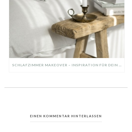
SCHLAFZIMMER MAKEOVER – INSPIRATION FÜR DEIN SCHLAFZIMMER: AUS ALT MACH NEU – HELL, GEMÜTLICH UND EINLADEND
EINEN KOMMENTAR HINTERLASSEN