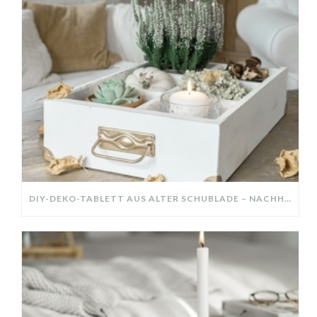
DIY-DEKO-TABLETT AUS ALTER SCHUBLADE – NACHHALTIGE HERBSTDEKO SELBER MACHEN!