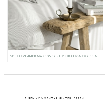
SCHLAFZIMMER MAKEOVER – INSPIRATION FÜR DEIN SCHLAFZIMMER: AUS ALT MACH NEU – HELL, GEMÜTLICH UND EINLADEND
EINEN KOMMENTAR HINTERLASSEN