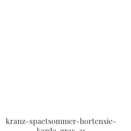
kranz-spaetsommer-hortensie-
karde-gras-31