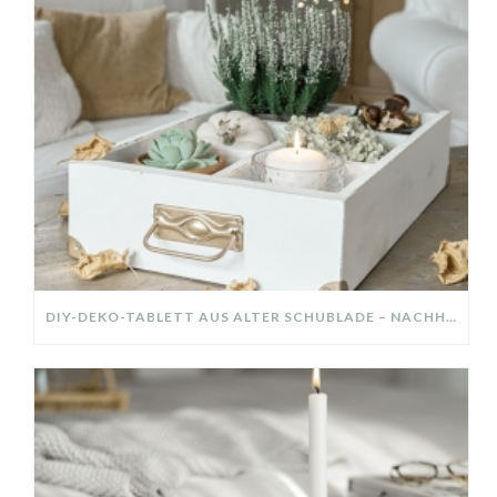
DIY-DEKO-TABLETT AUS ALTER SCHUBLADE – NACHHALTIGE HERBSTDEKO SELBER MACHEN!