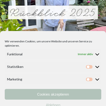
Wir verwenden Cookies, um unsere Website und unseren Service zu
optimieren.
Funktional
Immer aktiv
Statistiken
Statisti
Marketing
Marketi
Cookies akzeptieren
Home
Vorlagen
ÜBER MICH und DEKOIDEENREICH
Kontakt
Ablehnen