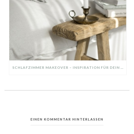
SCHLAFZIMMER MAKEOVER – INSPIRATION FÜR DEIN SCHLAFZIMMER: AUS ALT MACH NEU – HELL, GEMÜTLICH UND EINLADEND
EINEN KOMMENTAR HINTERLASSEN