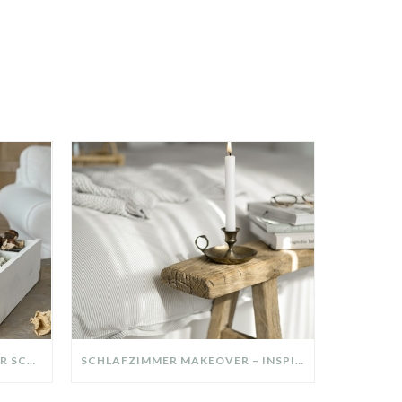
DIY-DEKO-TABLETT AUS ALTER SCHUBLADE – NACHHALTIGE HERBSTDEKO SELBER MACHEN!
SCHLAFZIMMER MAKEOVER – INSPIRATION FÜR DEIN SCHLAFZIMMER: AUS ALT MACH NEU – HELL, GEMÜTLICH UND EINLADEND