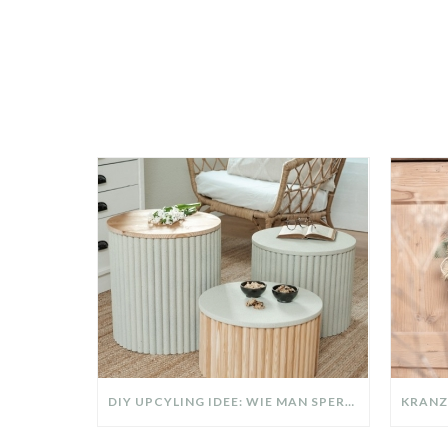
DIY UPCYLING IDEE: WIE MAN SPERRMÜLL IN EIN DESIGNER TEIL VERWANDELT