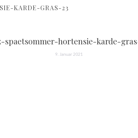
IE-KARDE-GRAS-23
z-spaetsommer-hortensie-karde-gras
9. Januar 2021