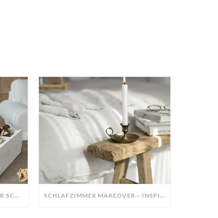
DIY-DEKO-TABLETT AUS ALTER SCHUBLADE – NACHHALTIGE HERBSTDEKO SELBER MACHEN!
SCHLAFZIMMER MAKEOVER – INSPIRATION FÜR DEIN SCHLAFZIMMER: AUS ALT MACH NEU – HELL, GEMÜTLICH UND EINLADEND