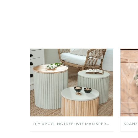
DIY UPCYLING IDEE: WIE MAN SPERRMÜLL IN EIN DESIGNER TEIL VERWANDELT