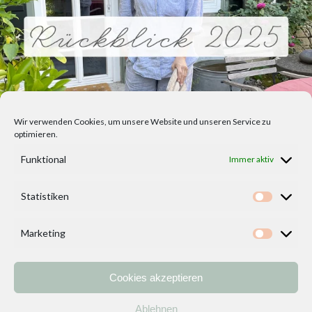
Wir verwenden Cookies, um unsere Website und unseren Service zu
optimieren.
Funktional
Immer aktiv
Statistiken
Statisti
Marketing
Marketi
Cookies akzeptieren
Home
Vorlagen
ÜBER MICH und DEKOIDEENREICH
Kontakt
Ablehnen