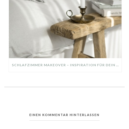
SCHLAFZIMMER MAKEOVER – INSPIRATION FÜR DEIN SCHLAFZIMMER: AUS ALT MACH NEU – HELL, GEMÜTLICH UND EINLADEND
EINEN KOMMENTAR HINTERLASSEN