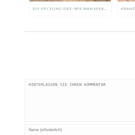
DIY UPCYLING IDEE: WIE MAN SPERRMÜLL IN EIN DESIGNER TEIL VERWANDELT