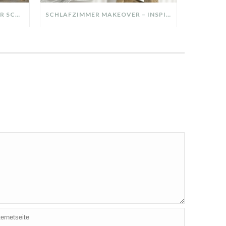
DIY-DEKO-TABLETT AUS ALTER SCHUBLADE – NACHHALTIGE HERBSTDEKO SELBER MACHEN!
SCHLAFZIMMER MAKEOVER – INSPIRATION FÜR DEIN SCHLAFZIMMER: AUS ALT MACH NEU – HELL, GEMÜTLICH UND EINLADEND