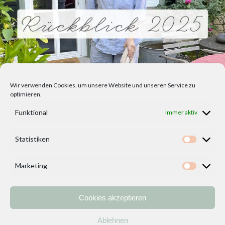
Wir verwenden Cookies, um unsere Website und unseren Service zu
optimieren.
Funktional
Immer aktiv
Statistiken
Statisti
Marketing
Marketi
Cookies akzeptieren
Home
Vorlagen
ÜBER MICH und DEKOIDEENREICH
Kontakt
Ablehnen