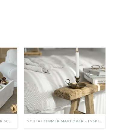
DIY-DEKO-TABLETT AUS ALTER SCHUBLADE – NACHHALTIGE HERBSTDEKO SELBER MACHEN!
SCHLAFZIMMER MAKEOVER – INSPIRATION FÜR DEIN SCHLAFZIMMER: AUS ALT MACH NEU – HELL, GEMÜTLICH UND EINLADEND