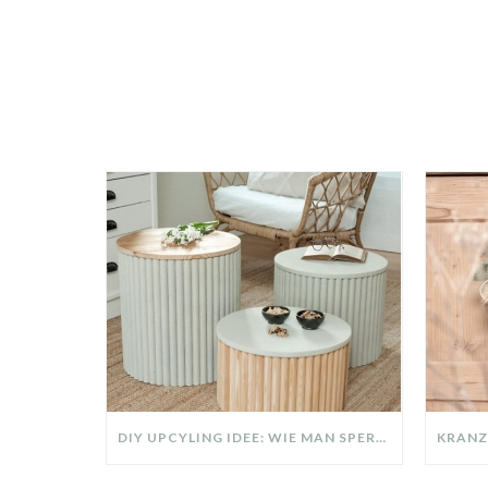
DIY UPCYLING IDEE: WIE MAN SPERRMÜLL IN EIN DESIGNER TEIL VERWANDELT