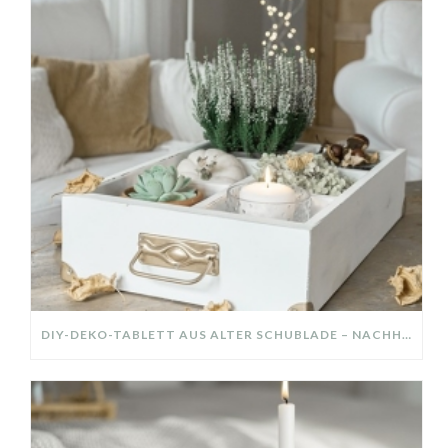
DIY-DEKO-TABLETT AUS ALTER SCHUBLADE – NACHHALTIGE HERBSTDEKO SELBER MACHEN!