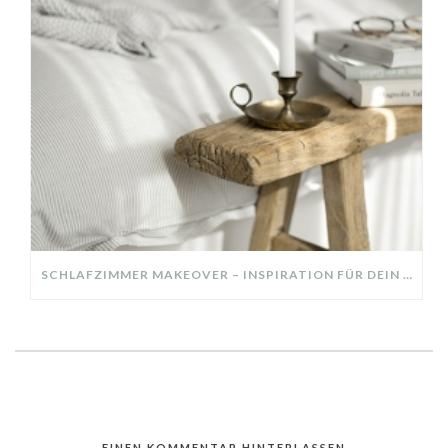
SCHLAFZIMMER MAKEOVER – INSPIRATION FÜR DEIN SCHLAFZIMMER: AUS ALT MACH NEU – HELL, GEMÜTLICH UND EINLADEND
EINEN KOMMENTAR HINTERLASSEN