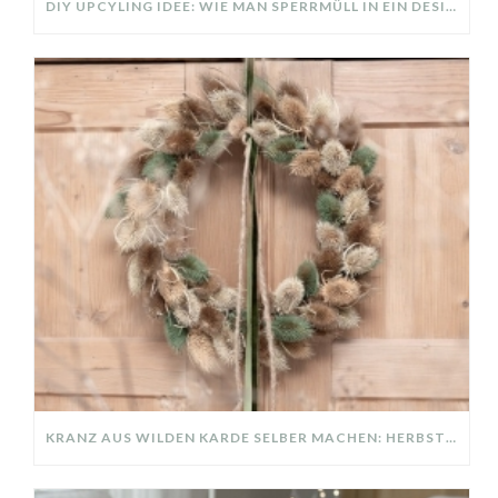
DIY UPCYLING IDEE: WIE MAN SPERRMÜLL IN EIN DESIGNER TEIL VERWANDELT
KRANZ AUS WILDEN KARDE SELBER MACHEN: HERBSTDEKO GANZ EINFACH