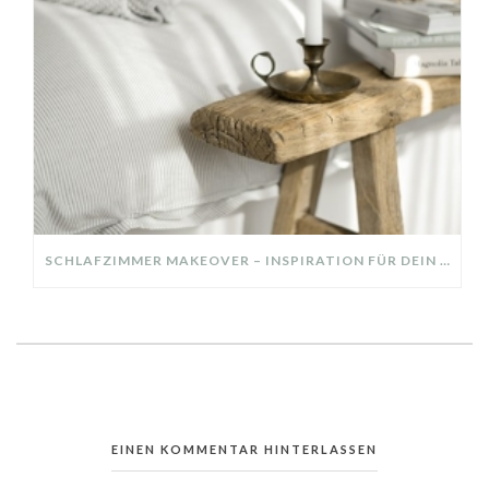
SCHLAFZIMMER MAKEOVER – INSPIRATION FÜR DEIN SCHLAFZIMMER: AUS ALT MACH NEU – HELL, GEMÜTLICH UND EINLADEND
EINEN KOMMENTAR HINTERLASSEN