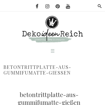
BETONTRITTPLATTE-AUS-
GUMMIFUMATTE-GIESSEN
betontrittplatte-aus-
gummifumatte-gießen