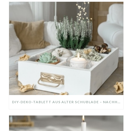
DIY-DEKO-TABLETT AUS ALTER SCHUBLADE – NACHHALTIGE HERBSTDEKO SELBER MACHEN!