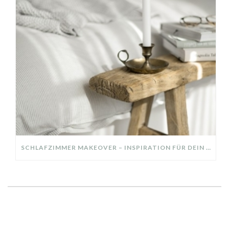
SCHLAFZIMMER MAKEOVER – INSPIRATION FÜR DEIN SCHLAFZIMMER: AUS ALT MACH NEU – HELL, GEMÜTLICH UND EINLADEND