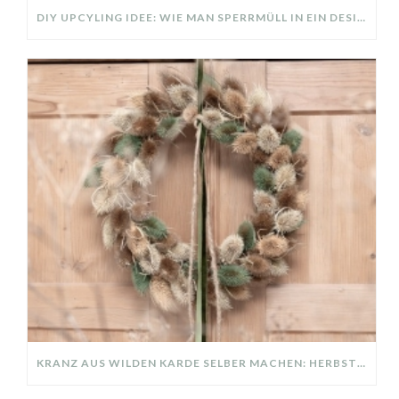
DIY UPCYLING IDEE: WIE MAN SPERRMÜLL IN EIN DESIGNER TEIL VERWANDELT
KRANZ AUS WILDEN KARDE SELBER MACHEN: HERBSTDEKO GANZ EINFACH